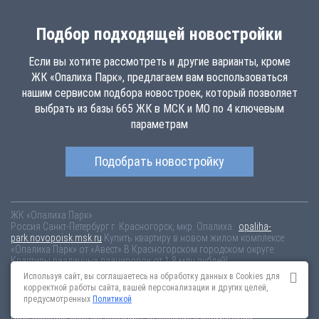
Подбор подходящей новостройки
Если вы хотите рассмотреть и другие варианты, кроме
ЖК «Опалиха Парк», предлагаем вам воспользоваться
нашим сервисом подбора новостроек, который позволяет
выбрать из базы 665 ЖК в МСК и МО по 4 ключевым
параметрам
Подобрать новостройку
ЖК «Опалиха Парк»
Россия
Санкт-Петербург
г. Красногорск, мкр. Опалиха.
opaliha-
park.novopoisk.msk.ru
Купить квартиру в новом жилом комплексе
«Опалиха Парк» от «Авест» В Красногорском городском округе.
Квартиры различных планировок от 1.8 млн рублей!
Используя сайт, вы соглашаетесь на обработку данных в Cookies для
Новостройки Санкт-Петербурга
Новостройки Москвы
корректной работы сайта, вашей персонализации и других целей,
Информация на сайте взята из открытых источников, не является
предусмотренных
Политикой
публичной офертой и распространяется для ознакомления.